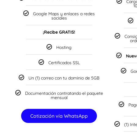
Carga
1
Google Maps y enlaces a redes
sociales
¡Recibe GRATIS!
Consi
ord
Hosting
Nuev
Certificados SSL
Go
Un (1) correo con tu dominio de 5GB
Documentación contratando el paquete
mensual
Pago
Cotización vía WhatsApp
(1) In