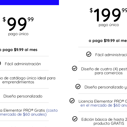
199
$
9
99
$
99
pago único
pago único
o paga $19.99 al me
o paga $9.99 al mes
Fácil administrac
Fácil administración
Diseño de cuatro (4) pes
para comercios
o de catálogo único ideal para
emprendimientos
Diseño personalizado y
Diseño personalizado
Licencia Elementor PRO® 
en el mercado de $60 an
ia Elementor PRO® Gratis
(costo
 mercado de $60 anuales)
Edición básica de hasta 
producto GRATIS