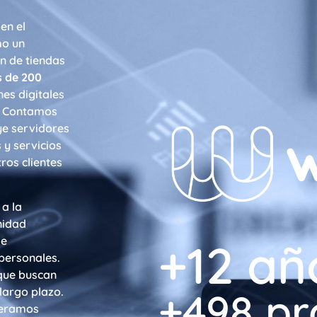
en el
mo un
ón de tiendas
 de 200
nes digitales
. Contamos
ye servidores
 y servicios
ros clientes
 a la
nidad
de
+
13
 añ
personales.
que buscan
largo plazo.
+
500
 p
deramos