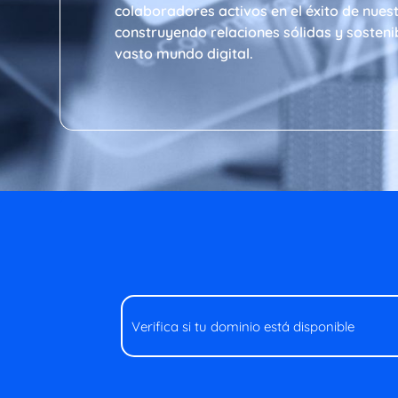
colaboradores activos en el éxito de nuest
construyendo relaciones sólidas y sostenib
vasto mundo digital.