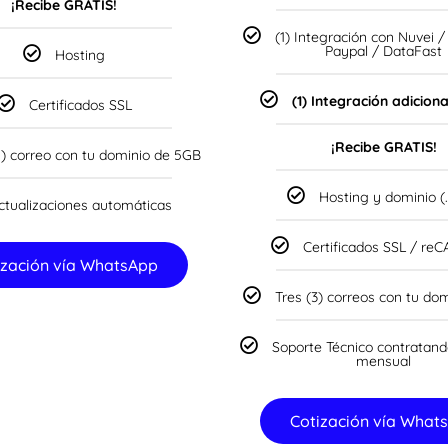
¡Recibe GRATIS!
(1) Integración con Nuvei 
Paypal / DataFast
Hosting
(1) Integración adiciona
Certificados SSL
¡Recibe GRATIS!
) correo con tu dominio de 5GB
Hosting y dominio (
ctualizaciones automáticas
Certificados SSL / re
ización vía WhatsApp
Tres (3) correos con tu do
Soporte Técnico contratand
mensual
Cotización vía What