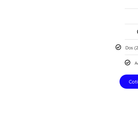
Dos (2
A
Cot