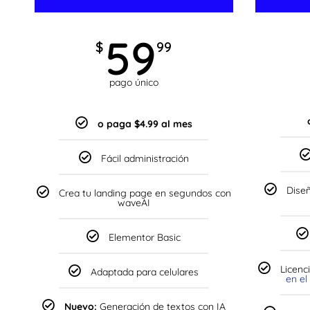
59
$
99
pago único
o paga $4.99 al mes
Fácil administración
Diseñ
Crea tu landing page en segundos con
waveAI
Elementor Basic
Licenc
Adaptada para celulares
en el
Nuevo:
Generación de textos con IA