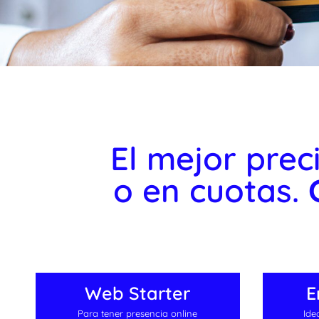
Diseño de Pág
El mejor prec
o en cuotas.
Web Starter
E
Para tener presencia online
Ide