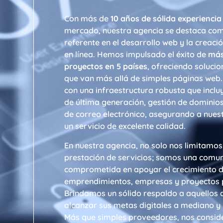
Con más de
10
años de sólida experiencia
mercado, nuestra agencia se destaca co
referente en el desarrollo web y la creaci
en línea. Hemos impulsado el éxito de
más
proyectos en 5 países
, ofreciendo solucio
que van más allá de simples páginas web
con una infraestructura robusta que inclu
de última generación, gestión de dominios
de correo electrónico, asegurando a nuest
un servicio de excelente calidad.
En nuestra agencia, no solo nos limitamos
prestación de servicios; somos una comu
comprometida en apoyar el crecimiento 
emprendimientos, empresas y proyectos 
Brindamos un sólido respaldo a aquellos 
alcanzar sus metas digitales a mediano y 
Más que simples proveedores, nos consi