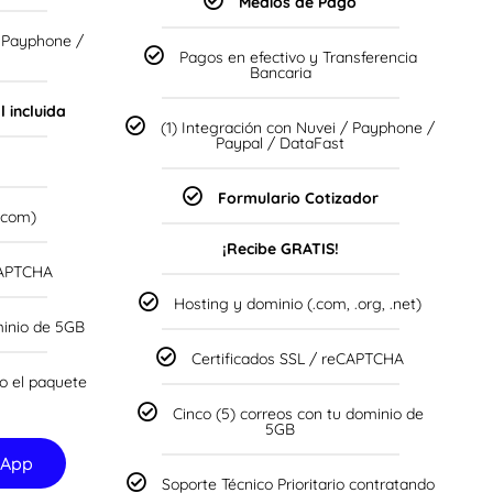
Medios de Pago
/ Payphone /
Pagos en efectivo y Transferencia
Bancaria
l incluida
(1) Integración con Nuvei / Payphone /
Paypal / DataFast
Formulario Cotizador
.com)
¡Recibe GRATIS!
CAPTCHA
Hosting y dominio (.com, .org, .net)
minio de 5GB
Certificados SSL / reCAPTCHA
o el paquete
Cinco (5) correos con tu dominio de
5GB
sApp
Soporte Técnico Prioritario contratando