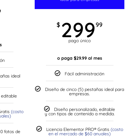
Más Información
9
299
$
99
pago único
s
o paga $29.99 al mes
ión
Fácil administración
tañas ideal
Diseño de cinco (5) pestañas ideal para
empresas.
 editable
Diseño personalizado, editable
Gratis
(costo
y con tipos de contenido a medida.
uales)
Licencia Elementor PRO® Gratis
(costo
20 fotos de
en el mercado de $60 anuales)