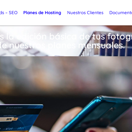
ds – SEO
Planes de Hosting
Nuestros Clientes
Document
s la edición básica de tus foto
de nuestros planes mensuales.