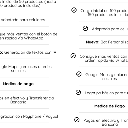
 inicial de 50 productos (hasta
00 productos incluidos)
Carga inicial de 100 produ
150 productos incluido
Adaptada para celulares
Adaptada para celu
gue más ventas con el botón de
en rápida vía WhatsApp
Nuevo:
Bot Personaliz
o:
Generación de textos con IA
Consigue más ventas con 
orden rápida vía What
ogle Maps y enlaces a redes
sociales
Google Maps y enlaces
sociales
Medios de pago
Logotipo básico para t
s en efectivo y Transferencia
Bancaria
Medios de Pago
tegración con Payphone / Paypal
Pagos en efectivo y Tra
Bancaria