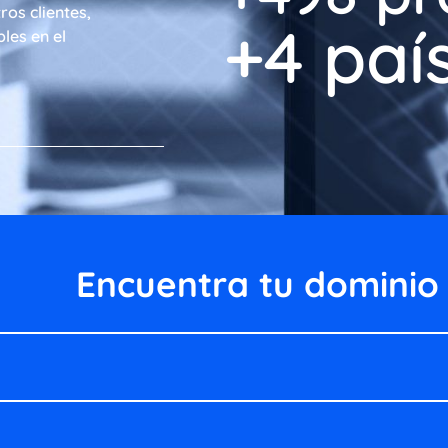
ros clientes,
+
5
 paí
les en el
Encuentra tu dominio