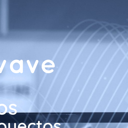
os
royectos