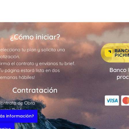
¿Cómo iniciar?
elecciona tu plan y solicita una
otización.
irma el contrato y envíanos tu brief.
Banco 
Tu página estará lista en dos
proc
semanas hábiles!
Contratación
Contrato de Obra
nviar Brief
ás información?
FAQ