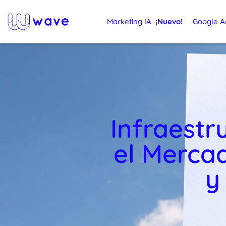
Marketing IA
¡Nuevo!
Google A
Infraestr
el Merca
y