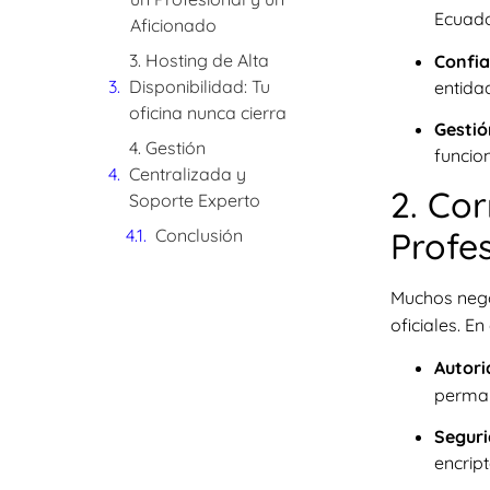
Ecuado
Aficionado
3. Hosting de Alta
Confia
Disponibilidad: Tu
entida
oficina nunca cierra
Gestió
4. Gestión
funcio
Centralizada y
2. Co
Soporte Experto
Conclusión
Profe
Muchos nego
oficiales. E
Autori
perman
Seguri
encrip