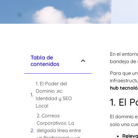
En el entor
Tabla de
bandeja de e
contenidos
Para que una
infraestruct
1. El Poder del
hub tecnoló
Dominio .ec:
Identidad y SEO
1. El 
Local
2. Correos
El dominio e
Corporativos: La
solo una cue
delgada línea entre
Releva
un Profesional y un