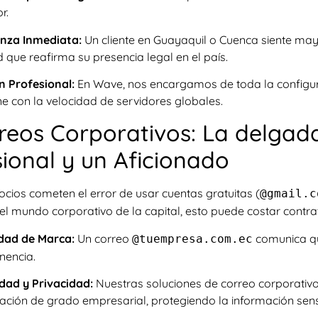
r.
nza Inmediata:
Un cliente en Guayaquil o Cuenca siente may
d que reafirma su presencia legal en el país.
n Profesional:
En Wave, nos encargamos de toda la configura
ne con la velocidad de servidores globales.
rreos Corporativos: La delgada
sional y un Aficionado
cios cometen el error de usar cuentas gratuitas (
@gmail.c
n el mundo corporativo de la capital, esto puede costar contra
dad de Marca:
Un correo
comunica que
@tuempresa.com.ec
encia.
dad y Privacidad:
Nuestras soluciones de correo corporativo
tación de grado empresarial, protegiendo la información sensib