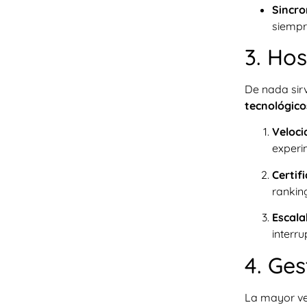
Sincro
siempr
3. Hos
De nada sirv
tecnológico
Veloci
experi
Certif
rankin
Escala
interru
4. Ge
La mayor ve