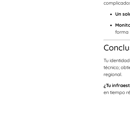
complicados
Un sol
Monito
forma 
Conclu
Tu identidad
técnico; ob
regional.
¿Tu infraes
en tiempo r