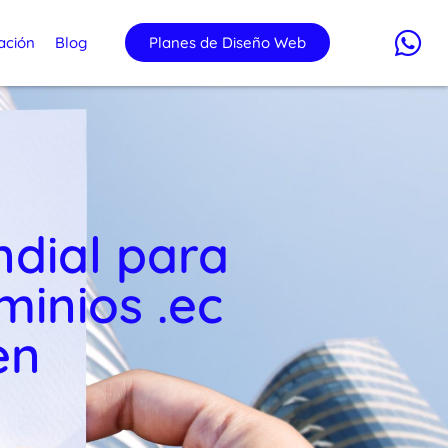
ación
Blog
Planes de Diseño Web
ndial para
inios .ec
en