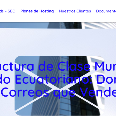
ds – SEO
Planes de Hosting
Nuestros Clientes
Document
uctura de Clase Mu
do Ecuatoriano: Dom
 Correos que Vend