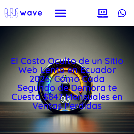
El Costo Oculto de un Sitio
Web Lento en Ecuador
2026: Cómo Cada
Segundo de Demora te
Cuesta $847 Mensuales en
Ventas Perdidas