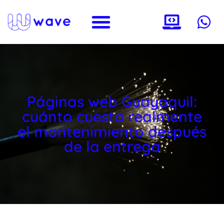
Páginas web Guayaquil:
cuánto cuesta realmente
el mantenimiento después
de la entrega